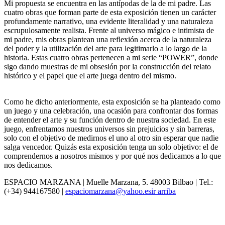
Mi propuesta se encuentra en las antípodas de la de mi padre. Las
cuatro obras que forman parte de esta exposición tienen un carácter
profundamente narrativo, una evidente literalidad y una naturaleza
escrupulosamente realista. Frente al universo mágico e intimista de
mi padre, mis obras plantean una reflexión acerca de la naturaleza
del poder y la utilización del arte para legitimarlo a lo largo de la
historia. Estas cuatro obras pertenecen a mi serie “POWER”, donde
sigo dando muestras de mi obsesión por la construcción del relato
histórico y el papel que el arte juega dentro del mismo.
Como he dicho anteriormente, esta exposición se ha planteado como
un juego y una celebración, una ocasión para confrontar dos formas
de entender el arte y su función dentro de nuestra sociedad. En este
juego, enfrentamos nuestros universos sin prejuicios y sin barreras,
solo con el objetivo de medirnos el uno al otro sin esperar que nadie
salga vencedor. Quizás esta exposición tenga un solo objetivo: el de
comprendernos a nosotros mismos y por qué nos dedicamos a lo que
nos dedicamos.
ESPACIO MARZANA | Muelle Marzana, 5. 48003 Bilbao | Tel.:
(+34) 944167580 |
espaciomarzana@yahoo.es
ir arriba